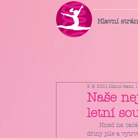
Hlavní strá
3. 9. 2021
Minut čtení: 1
Naše ne
letní so
	Hned na začátku prázdnin proběhlo naše první soustředění. 4 dny plné 
dřiny píle a vytrva