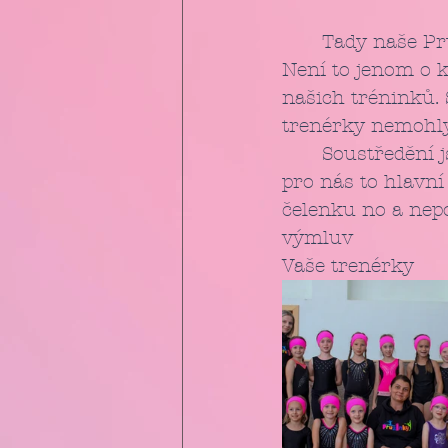
	Tady naše Pr
Není to jenom o k
našich tréninků. 
trenérky nemohly 
	Soustředění jsme krásně zakončily, jelikož se nikomu nic nestalo, a to je 
pro nás to hlavní
čelenku no a nep
výmluv
Vaše trenérky 