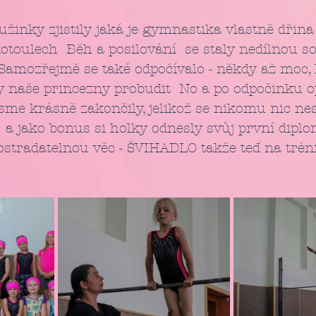
užinky zjistily jaká je gymnastika vlastně dřin
otoulech  Běh a posilování  se staly nedílnou so
Samozřejmě se také odpočívalo - někdy až moc, 
naše princezny probudit  No a po odpočinku opě
  a jako bonus si holky odnesly svůj první diplo
ostradatelnou věc - ŠVIHADLO takže teď na trén