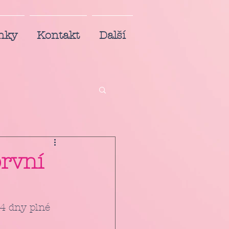
nky
Kontakt
Další
první