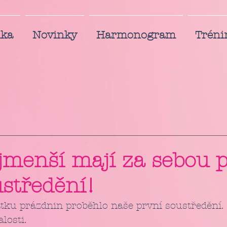
nka
Novinky
Harmonogram
Tréni
jmenší mají za sebou 
ustředění!
losti. 