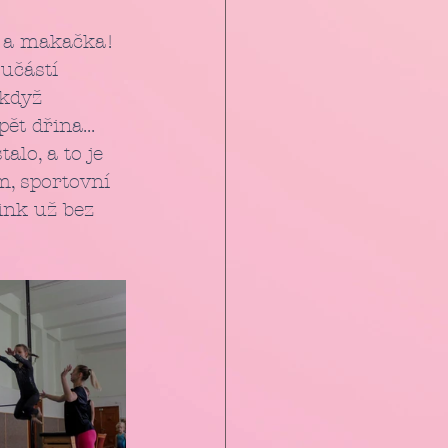
a a makačka! 
učástí 
když 
t dřina...
m, sportovní 
ink už bez 