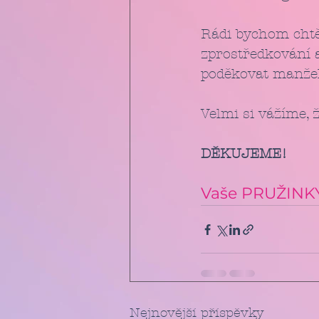
Rádi bychom chtěl
zprostředkování a
poděkovat manžel
Velmi si vážíme, ž
DĚKUJEME!
Vaše PRUŽINK
Nejnovější příspěvky