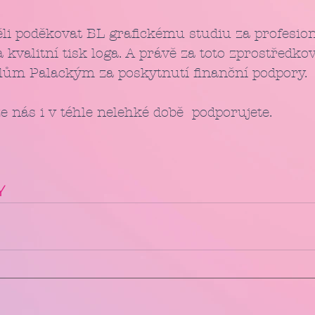
i poděkovat BL grafickému studiu za profesioná
 kvalitní tisk loga. A právě za toto zprostřed
ům Palackým za poskytnutí finanční podpory.
e nás i v téhle nelehké době  podporujete.
Y