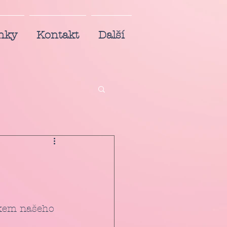
nky
Kontakt
Další
skem našeho 