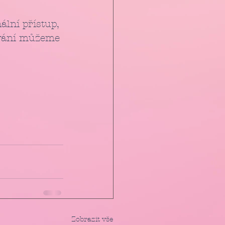
lní přístup, 
kování můžeme 
Zobrazit vše