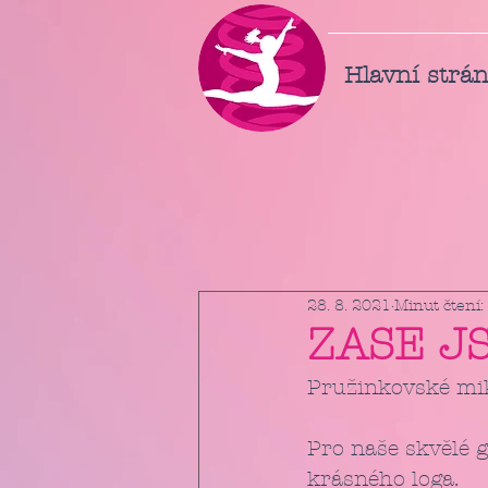
Hlavní strá
28. 8. 2021
Minut čtení:
ZASE J
Pružinkovské mi
Pro naše skvělé 
krásného loga.